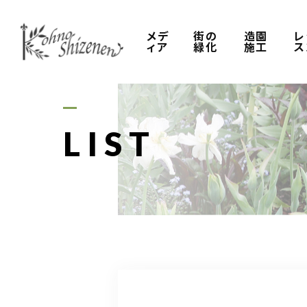
メデ
街の
造園
レ
ィア
緑化
施工
ス
LIST