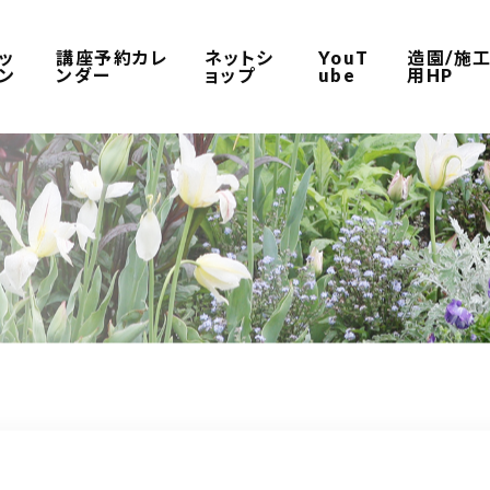
ッ
講座予約カレ
ネットシ
YouT
造園/施
ン
ンダー
ョップ
ube
用HP