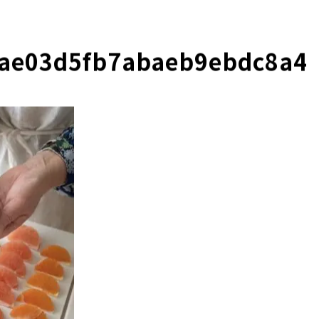
eae03d5fb7abaeb9ebdc8a4