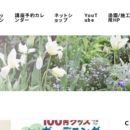
ッ
講座予約カレ
ネットシ
YouT
造園/施
ン
ンダー
ョップ
ube
用HP
C