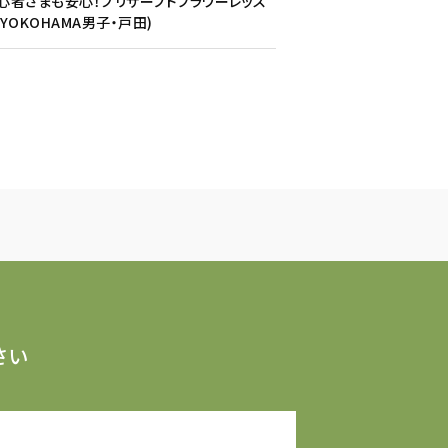
心者さまも安心！プリザーブドフラワーレッス
(YOKOHAMA男子・戸田)
さい