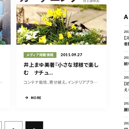
A
20
【
者
2011.09.27
メディア掲載情報
20
井上まゆ美著『小さな球根で楽し
朝
む ナチュ...
20
ダムを中心とする多肉植...
コンテナ栽培、寄せ植え、インテリアプランツを...
【
え
MORE
20
麗
20