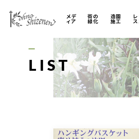
メデ
街の
造園
レ
ィア
緑化
施工
ス
LIST