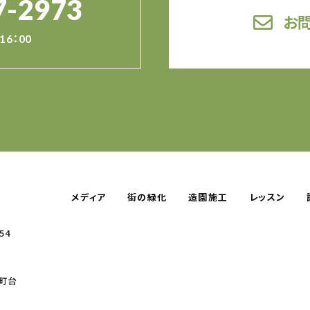
7-2973
お
16：00
メディア
街の緑化
造園施工
レッスン
54
町台