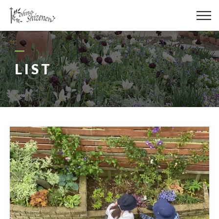
メディア
街の緑化
LIST
造園施工
レッスン
講座予約カレンダー
ネットショップ
YouTube