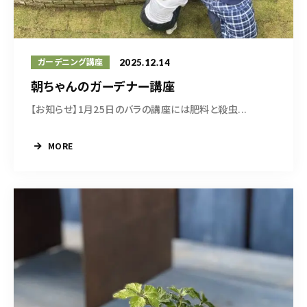
造園/施工専用HP
2025.12.14
070-5587-2973
ガーデニング講座
朝ちゃんのガーデナー講座
営業時間
10：00～16：00
【お知らせ】1月25日のバラの講座には肥料と殺虫...
MORE
お問い合わせはこちら