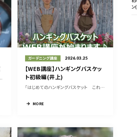
初
ン
2026.03.25
ガーデニング講座
座
【WEB講座】ハンギングバスケッ
ト初級編(井上)
来る、基本的な寄せ植え...
「はじめてのハンギングバスケット これだけ押...
MORE