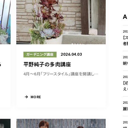
A
20
【
者
2026.04.03
ガーデニング講座
20
る
平野純子の多肉講座
朝
4月～6月「フリースタイル」講座を開講しており...
20
【
え
MORE
20
麗
20