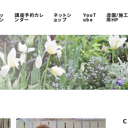
ッ
講座予約カレ
ネットシ
YouT
造園/施
ン
ンダー
ョップ
ube
用HP
C