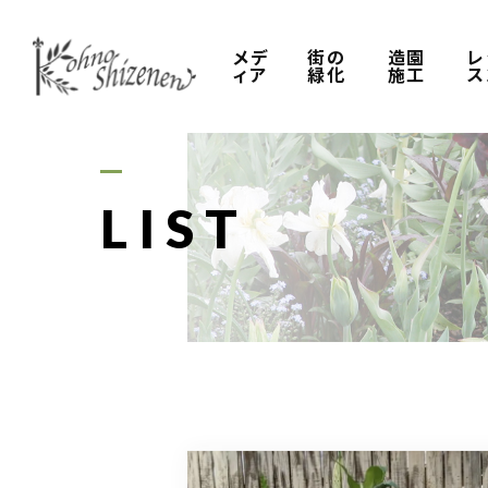
メデ
街の
造園
レ
ィア
緑化
施工
ス
LIST