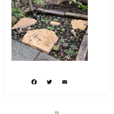
造園/施工専用HP
070-5587-2973
営業時間
10：00～16：00
お問い合わせはこちら
F
T
E
共
a
w
m
有
c
it
ai
e
te
l