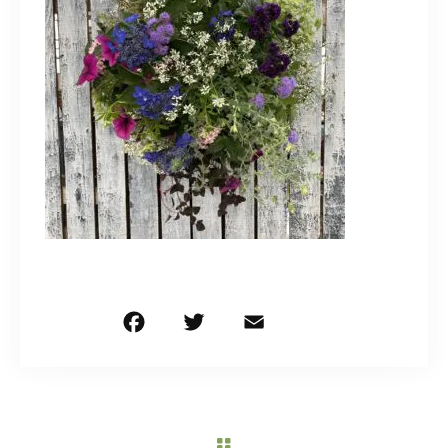
造園/施工専用HP
070-5587-2973
営業時間
10：00～16：00
お問い合わせはこちら
F
T
E
共
a
w
m
有
c
it
ai
e
te
l