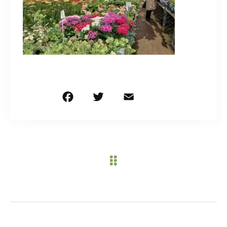
造園/施工専用HP
070-5587-2973
営業時間
10：00～16：00
F
T
E
共
a
w
m
有
お問い合わせはこちら
c
it
ai
e
te
l
b
r
o
o
k