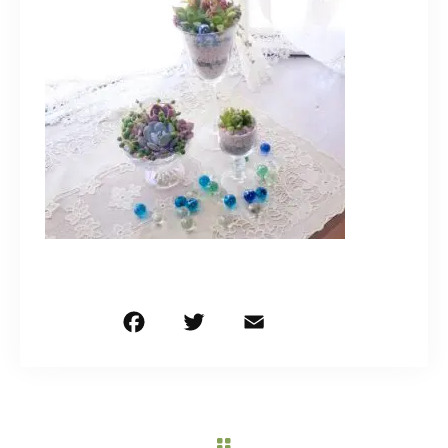
造園/施工専用HP
070-5587-2973
営業時間
10：00～16：00
お問い合わせはこちら
F
T
E
共
a
w
m
有
c
it
ai
e
te
l