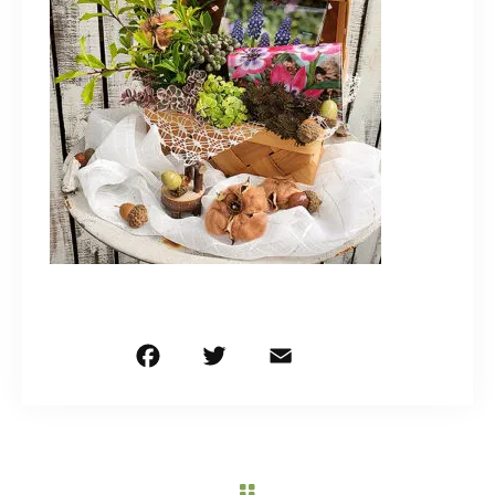
造園/施工専用HP
070-5587-2973
営業時間
10：00～16：00
お問い合わせはこちら
F
T
E
共
a
w
m
有
c
it
ai
e
te
l