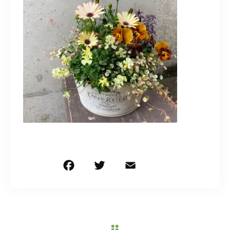
造園/施工専用HP
070-5587-2973
営業時間
10：00～16：00
お問い合わせはこちら
F
T
E
共
a
w
m
有
c
it
ai
e
te
l