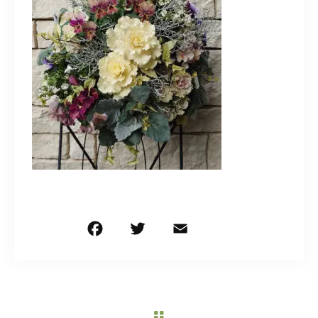
造園/施工専用HP
070-5587-2973
営業時間
10：00～16：00
お問い合わせはこちら
F
T
E
共
a
w
m
有
c
it
ai
e
te
l