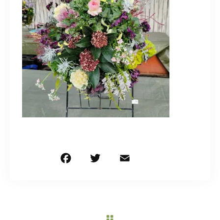
造園/施工専用HP
070-5587-2973
営業時間
10：00～16：00
お問い合わせはこちら
F
T
E
共
a
w
m
有
c
it
ai
e
te
l