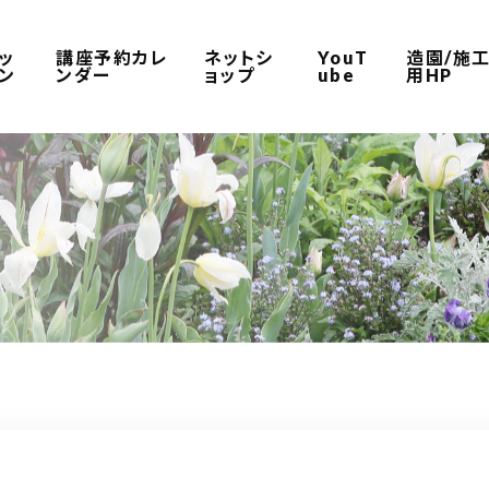
ッ
講座予約カレ
ネットシ
YouT
造園/施
ン
ンダー
ョップ
ube
用HP