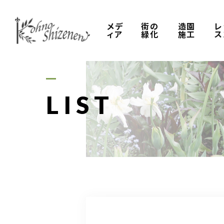
メデ
街の
造園
レ
ィア
緑化
施工
ス
LIST