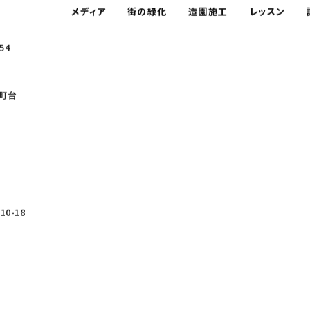
メディア
街の緑化
造園施工
レッスン
54
町台
0-18