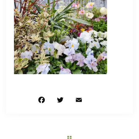
造園/施工専用HP
070-5587-2973
営業時間
10：00～16：00
お問い合わせはこちら
F
T
E
共
a
w
m
有
c
it
ai
e
te
l