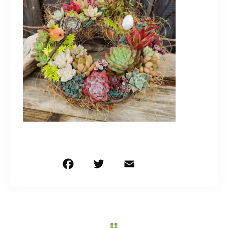
造園/施工専用HP
070-5587-2973
営業時間
10：00～16：00
お問い合わせはこちら
F
T
E
共
a
w
m
有
c
it
ai
e
te
l