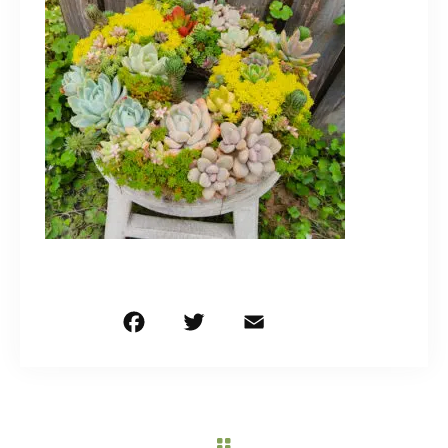
造園/施工専用HP
070-5587-2973
営業時間
10：00～16：00
お問い合わせはこちら
F
T
E
共
a
w
m
有
c
it
ai
e
te
l