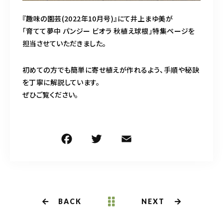
『趣味の園芸(2022年10月号)』にて井上まゆ美が
「育てて夢中 パンジー ビオラ 秋植え球根」特集ページを
担当させていただきました。
初めての方でも簡単に寄せ植えが作れるよう、手順や秘訣
を丁寧に解説しています。
ぜひご覧ください。
F
T
E
共
a
w
m
有
c
it
ai
e
te
l
b
r
BACK
NEXT
o