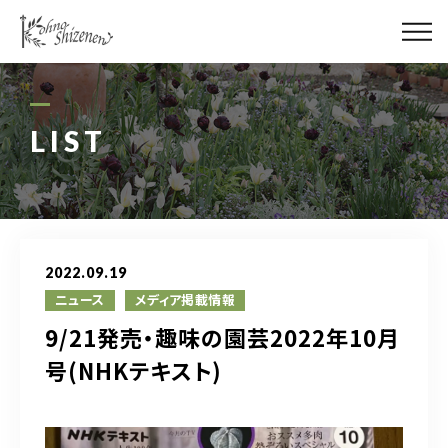
メディア
街の緑化
LIST
造園施工
レッスン
2022.09.19
講座予約カレンダー
ニュース
メディア掲載情報
9/21発売・趣味の園芸2022年10月
ネットショップ
号(NHKテキスト)
YouTube