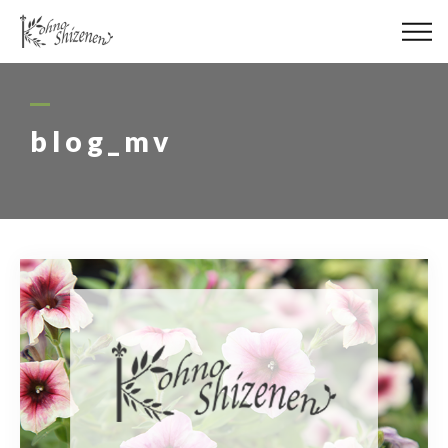
メディア
街の緑化
blog_mv
造園施工
レッスン
講座予約カレンダー
ネットショップ
YouTube