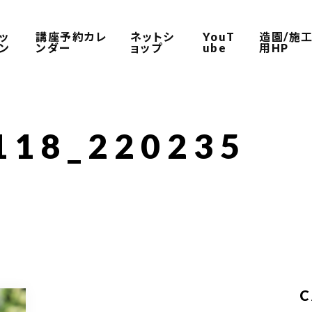
ッ
講座予約カレ
ネットシ
YouT
造園/施
ン
ンダー
ョップ
ube
用HP
118_220235
C