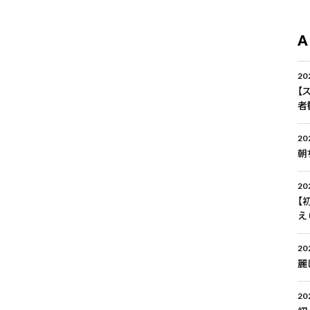
A
20
【
者
20
朝
20
【
え
20
麗
20