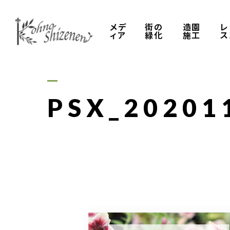
メデ
街の
造園
レ
ィア
緑化
施工
ス
PSX_20201