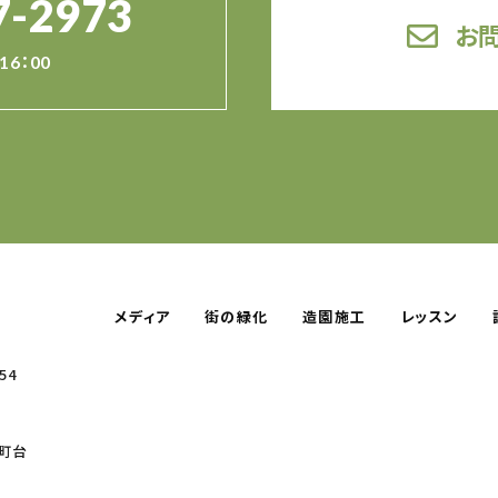
7-2973
お
16：00
メディア
街の緑化
造園施工
レッスン
54
町台