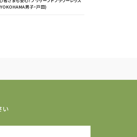
心者さまも安心！プリザーブドフラワーレッス
(YOKOHAMA男子・戸田)
さい