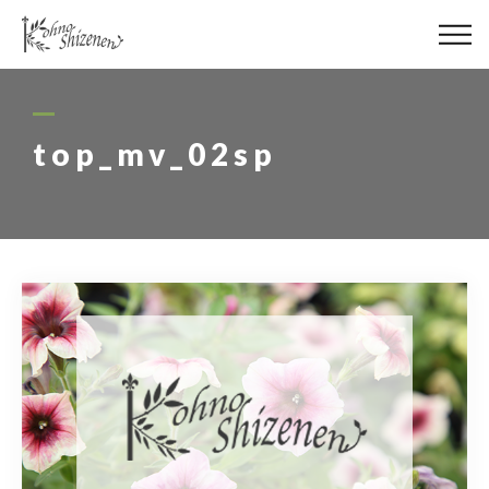
メディア
街の緑化
top_mv_02sp
造園施工
レッスン
講座予約カレンダー
ネットショップ
YouTube