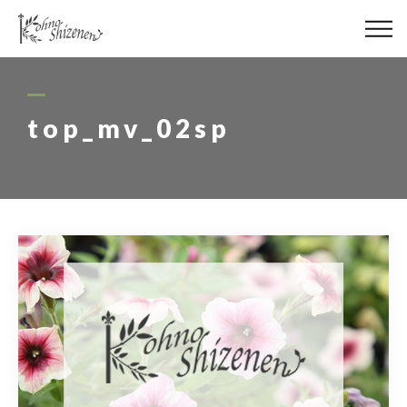
メディア
街の緑化
top_mv_02sp
造園施工
レッスン
講座予約カレンダー
ネットショップ
YouTube