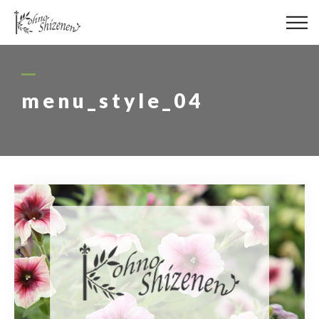
メディア
街の緑化
menu_style_04
造園施工
レッスン
講座予約カレンダー
ネットショップ
YouTube