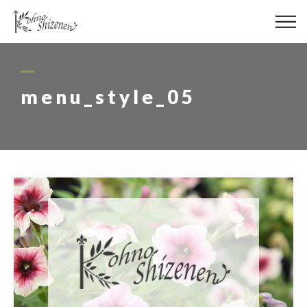
メディア
街の緑化
menu_style_05
造園施工
レッスン
講座予約カレンダー
ネットショップ
YouTube